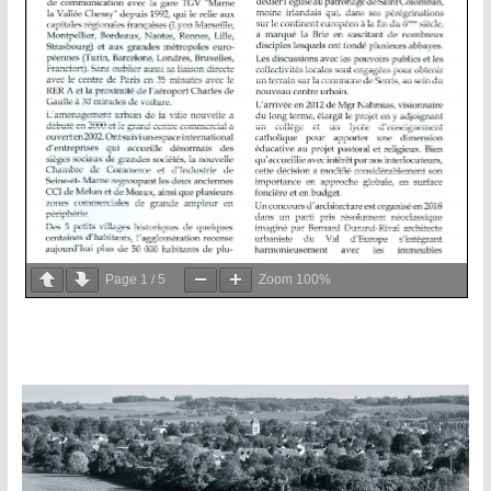
Page
1
/
5
Zoom
100%