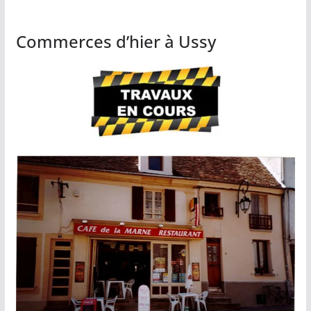
Commerces d’hier à Ussy