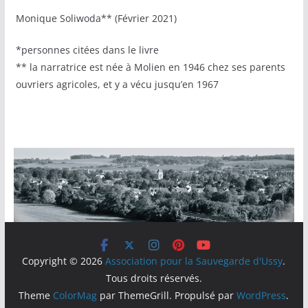
Monique Soliwoda** (Février 2021)
*personnes citées dans le livre
** la narratrice est née à Molien en 1946 chez ses parents
ouvriers agricoles, et y a vécu jusqu’en 1967
Copyright © 2026
Association pour la Sauvegarde d'Ussy
.
Tous droits réservés.
Theme
ColorMag
par ThemeGrill. Propulsé par
WordPress
.