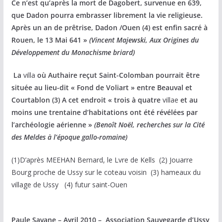
Ce n’est qu’après la mort de Dagobert, survenue en 639,
que Dadon pourra embrasser librement la vie religieuse.
Après un an de prêtrise, Dadon /Ouen (4) est enfin sacré à
Rouen, le 13 Mai 641 »
(Vincent Majewski, Aux Origines du
Développement du Monachisme briard)
La
villa
où Authaire reçut Saint-Colomban pourrait être
située au lieu-dit « Fond de Voliart » entre Beauval et
Courtablon (3) A cet endroit « trois à quatre
villae
et au
moins une trentaine d’habitations ont été révélées par
l’archéologie aérienne »
(Benoît Noël, recherches sur la Cité
des Meldes à l’époque gallo-romaine)
(1)D’après MEEHAN Bernard, le Lvre de Kells (2) Jouarre
Bourg proche de Ussy sur le coteau voisin (3) hameaux du
village de Ussy (4) futur saint-Ouen
Paule Savane – Avril 2010 – Association Sauvegarde d’Ussy