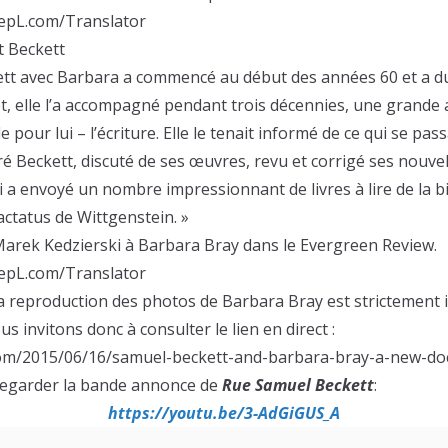
epL.com/Translator
t Beckett
kett avec Barbara a commencé au début des années 60 et a d
t, elle l’a accompagné pendant trois décennies, une grande 
cile pour lui – l’écriture. Elle le tenait informé de ce qui se pas
piré Beckett, discuté de ses œuvres, revu et corrigé ses nouv
lui a envoyé un nombre impressionnant de livres à lire de la 
ctatus de Wittgenstein. »
arek Kedzierski à Barbara Bray dans le Evergreen Review.
epL.com/Translator
a reproduction des photos de Barbara Bray est strictement i
s invitons donc à consulter le lien en direct :
.com/2015/06/16/samuel-beckett-and-barbara-bray-a-new-d
egarder la bande annonce de
Rue Samuel Beckett
:
https://youtu.be/3-AdGiGUS_A