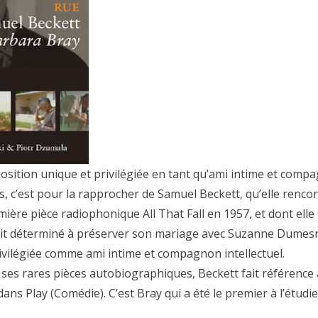
osition unique et privilégiée en tant qu’ami intime et compag
aris, c’est pour la rapprocher de Samuel Beckett, qu’elle rencon
mière pièce radiophonique All That Fall en 1957, et dont el
ait déterminé à préserver son mariage avec Suzanne Dumesn
ivilégiée comme ami intime et compagnon intellectuel.
ses rares pièces autobiographiques, Beckett fait référence à
s Play (Comédie). C’est Bray qui a été le premier à l’étudi