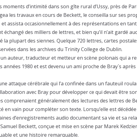
 moments d’intimité dans son gîte rural d’Ussy, près de Paris
rigea les travaux en cours de Beckett, le conseilla sur ses pro
 et assista occasionnellement à des représentations en tant
t échangé des milliers de lettres, et bien qu’il n’ait gardé au
vé la plupart des siennes. Quelque 720 lettres, cartes postal
ervées dans les archives du Trinity College de Dublin.
 un auteur, traducteur et metteur en scène polonais qui a r
 années 1980 et est devenu un ami proche de Bray´s après l
une attaque cérébrale qui l’a confinée dans un fauteuil roula
collaboration avec Bray pour développer ce qui devait être so
s comprenaient généralement des lectures des lettres de B
té en vain pour compléter son texte. Lorsqu’elle est décédée 
taines d’enregistrements audio documentant sa vie et sa rela
e Samuel Beckett, conçue et mise en scène par Marek Kedzi
able et une histoire remarquable.