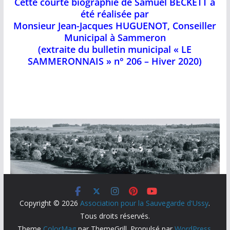
Cette courte biographie de Samuel BECKETT a
été réalisée par
Monsieur Jean-Jacques HUGUENOT, Conseiller
Municipal à Sammeron
(extraite du bulletin municipal « LE
SAMMERONNAIS » n° 206 – Hiver 2020)
Copyright © 2026
Association pour la Sauvegarde d'Ussy
.
Tous droits réservés.
Theme
ColorMag
par ThemeGrill. Propulsé par
WordPress
.