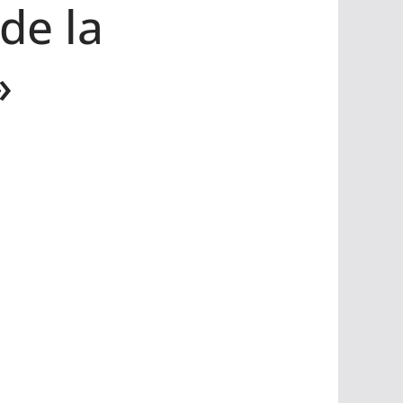
 de la
»