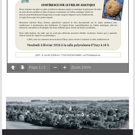
Page
1
/
2
Zoom
100%