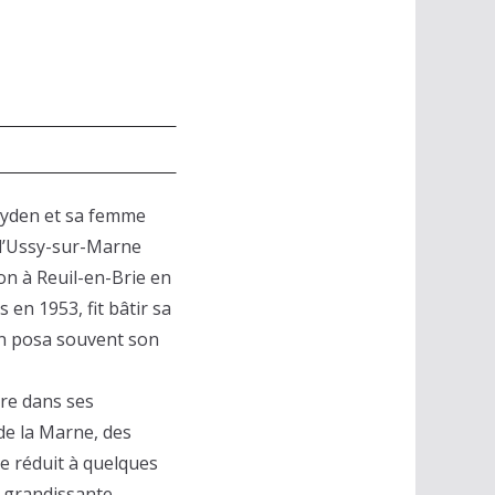
Hayden et sa femme
l d’Ussy-sur-Marne
on à Reuil-en-Brie en
en 1953, fit bâtir sa
en posa souvent son
oire dans ses
de la Marne, des
se réduit à quelques
 grandissante,