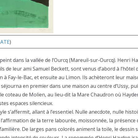
TATE
)
eint dans la vallée de l’Ourcq (Mareuil-sur-Ourcq). Henri 
eils de leur ami Samuel Beckett, sont venus d’abord à l’hôte
n à Fay-le-Bac, et ensuite au Limon. Ils achèteront leur mais
séjourna en premier dans une maison au centre d’Ussy, puis 
r le coteau de Molien, au lieu-dit la Mare Chaudron où Hayd
stes espaces silencieux.
yle s’affermit, allant à l’essentiel. Nulle anecdote, nulle hist
’affirmation de la terre labourée, moissonnée, la présence 
familière. De larges pans colorés animent la toile, le dessin 
nde intensité de couleurs. La renommée d’Henri Hayden ira