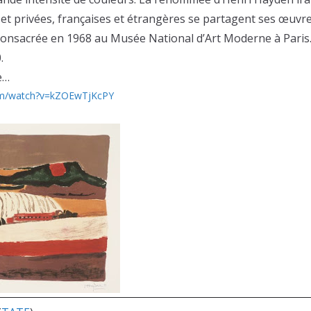
 et privées, françaises et étrangères se partagent ses œuvr
 consacrée en 1968 au Musée National d’Art Moderne à Paris
.
e…
om/watch?v=kZOEwTjKcPY