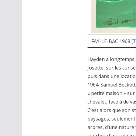
FAY-LE-BAC 1968 (
Hayden a longtemps p
Josette, sur les cons
puis dans une locatio
1964. Samuel Beckett 
« petite maison » su
chevalet, face à de va
C’est alors que son st
paysages, seulement l
arbres, d’une nature 
courbes dans une gra