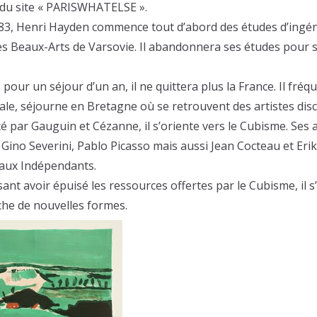
it du site « PARISWHATELSE ».
3, Henri Hayden commence tout d’abord des études d’ingén
es Beaux-Arts de Varsovie. Il abandonnera ses études pour 
pour un séjour d’un an, il ne quittera plus la France. Il fréq
itale, séjourne en Bretagne où se retrouvent des artistes dis
é par Gauguin et Cézanne, il s’oriente vers le Cubisme. Ses 
Gino Severini, Pablo Picasso mais aussi Jean Cocteau et Erik S
aux Indépendants.
sant avoir épuisé les ressources offertes par le Cubisme, il s
rche de nouvelles formes.