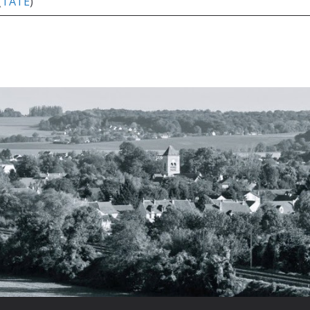
(
TATE
)