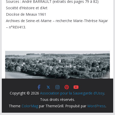
Sources : André BARRAULT (extraits des pages 79 à 82)
Société d’Histoire et d’Art
Diocèse de Meaux 1961
Archives de Seine-et-Marne – recherche Marie-Thérèse Najar
– n°REV413.
Copyright © 2026
Association pour la Sauvegarde d'Ussy
.
Tous droits réservés.
Theme
ColorMag
par ThemeGrill. Propulsé par
WordPress
.